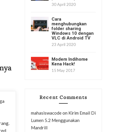
30 April 2020
Cara
menghubungkan
folder sharing
Windows 10 dengan
VLC di Android TV
23 April 2020
Modem Indihome
Kena Hack!
nya
15 May 2017
Recent Comments
ga
on
mahasiswacode
Kirim Email Di
Lumen 5.2 Menggunakan
rang.
Mandrill
red