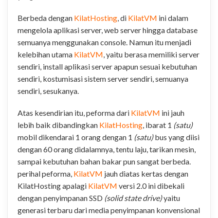
Berbeda dengan
KilatHosting
, di
KilatVM
ini dalam
mengelola aplikasi server, web server hingga database
semuanya menggunakan console. Namun itu menjadi
kelebihan utama
KilatVM
, yaitu berasa memiliki server
sendiri, install aplikasi server apapun sesuai kebutuhan
sendiri, kostumisasi sistem server sendiri, semuanya
sendiri, sesukanya.
Atas kesendirian itu, peforma dari
KilatVM
ini jauh
lebih baik dibandingkan
KilatHosting
, ibarat 1
(satu)
mobil dikendarai 1 orang dengan 1
(satu)
bus yang diisi
dengan 60 orang didalamnya, tentu laju, tarikan mesin,
sampai kebutuhan bahan bakar pun sangat berbeda.
perihal peforma,
KilatVM
jauh diatas kertas dengan
KilatHosting apalagi
KilatVM
versi 2.0 ini dibekali
dengan penyimpanan SSD
(solid state drive)
yaitu
generasi terbaru dari media penyimpanan konvensional