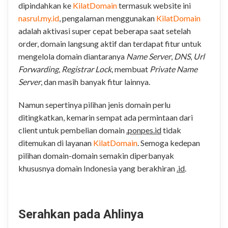
dipindahkan ke
KilatDomain
termasuk website ini
nasrul.my.id
, pengalaman menggunakan
KilatDomain
adalah aktivasi super cepat beberapa saat setelah
order, domain langsung aktif dan terdapat fitur untuk
mengelola domain diantaranya
Name Server
,
DNS
,
Url
Forwarding
,
Registrar Lock
, membuat
Private Name
Server
, dan masih banyak fitur lainnya.
Namun sepertinya pilihan jenis domain perlu
ditingkatkan, kemarin sempat ada permintaan dari
client untuk pembelian domain
.ponpes.id
tidak
ditemukan di layanan
KilatDomain
. Semoga kedepan
pilihan domain-domain semakin diperbanyak
khususnya domain Indonesia yang berakhiran
.id
.
.
Serahkan pada Ahlinya