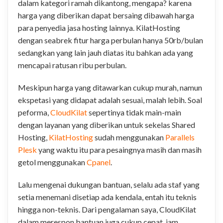
dalam kategori ramah dikantong, mengapa? karena
harga yang diberikan dapat bersaing dibawah harga
para penyedia jasa hosting lainnya. KilatHosting
dengan seabrek fitur harga perbulan hanya 50rb/bulan
sedangkan yang lain jauh diatas itu bahkan ada yang
mencapai ratusan ribu perbulan.
Meskipun harga yang ditawarkan cukup murah, namun
ekspetasi yang didapat adalah sesuai, malah lebih. Soal
peforma,
CloudKilat
sepertinya tidak main-main
dengan layanan yang diberikan untuk sekelas Shared
Hosting,
KilatHosting
sudah menggunakan
Parallels
Plesk
yang waktu itu para pesaingnya masih dan masih
getol menggunakan
Cpanel
.
Lalu mengenai dukungan bantuan, selalu ada staf yang
setia menemani disetiap ada kendala, entah itu teknis
hingga non-teknis. Dari pengalaman saya, CloudKilat
dalam merespon bantuan juga cukup cepat, jam