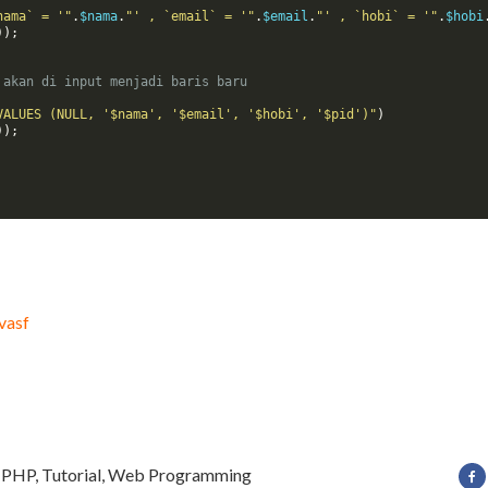
nama` = '"
.
$nama
.
"' , `email` = '"
.
$email
.
"' , `hobi` = '"
.
$hobi
));
 akan di input menjadi baris baru
VALUES (NULL, '$nama', '$email', '$hobi', '$pid')"
)
));
vasf
,
PHP
,
Tutorial
,
Web Programming