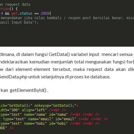
an request data
ction
()
{
4
&&
get
.
status 
==
200
){
 menandakan jika nilai kembali / respon post bernilai benar, mis
hasil Input Data");
. dimana, di dalam fungsi
GetData()
variabel input mencari semua
deklarasikan kemudian menjumlah total mengunakan fungsi
for
e dari element-element tersebut, maka request data akan dik
SendData.php
untuk selanjutnya di proses ke database.
arkan
getElementById()
.
ick
=
"
GetData
();
"
onkeyup
=
"
GetData
();
"
>
idth
=
"300"
align
=
"left"
/><br
/>
type
=
"text"
name
=
"nama"
id
=
"nama"
/><br
/><br
/>
t
type
=
"text"
name
=
"email"
id
=
"email"
/><br
/><br
/>
type
=
"text"
name
=
"hobi"
id
=
"hobi"
/><br
/><br
/>
ODE"
/>