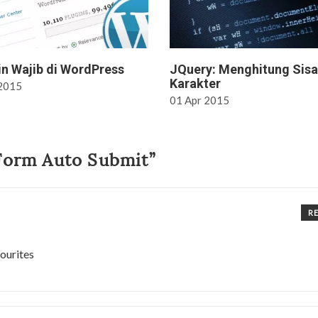
in Wajib di WordPress
JQuery: Menghitung Sisa
Karakter
2015
01
Apr
2015
 Form Auto Submit”
R
vourites