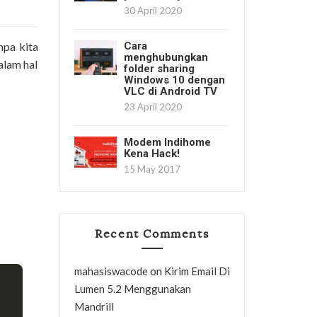
30 April 2020
npa kita
Cara
menghubungkan
alam hal
folder sharing
Windows 10 dengan
VLC di Android TV
23 April 2020
Modem Indihome
Kena Hack!
15 May 2017
Recent Comments
on
mahasiswacode
Kirim Email Di
Lumen 5.2 Menggunakan
Mandrill