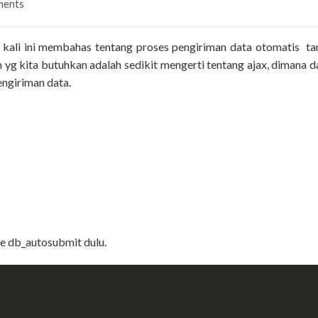
ments
ni, kali ini membahas tentang proses pengiriman data otomatis ta
g kita butuhkan adalah sedikit mengerti tentang ajax, dimana d
pengiriman data.
se
db_autosubmit
dulu.