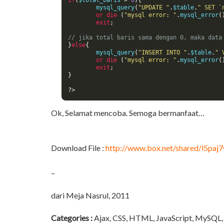
if
(
$total_baris 
>
0
){
	mysql_query
(
"UPDATE "
.
$table
.
" SET `
or
die
(
"mysql error: "
.
mysql_error
(
exit
;
// jika total baris sama dengan 0, maka data
}
else
{
	mysql_query
(
"INSERT INTO "
.
$table
.
" 
or
die
(
"mysql error: "
.
mysql_error
(
exit
;
}
?>
Ok, Selamat mencoba. Semoga bermanfaat…
Download File :
http://www.box.net/shared/l5paj7
–
dari Meja Nasrul, 2011
Categories :
Ajax
,
CSS
,
HTML
,
JavaScript
,
MySQL